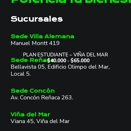
Sucursales
Sede Villa Alemana
Manuel Montt 419
Este
producto
SELECCIONAR OPCIONES
PLAN ESTUDIANTE – VIÑA DEL MAR
tiene
Sede Reñaca
$
40.000
-
$
65.000
R
múltiples
Bellavista 05, Edificio Olimpo del Mar,
A
variantes.
N
Local 5.
Las
G
opciones
O
se
D
Sede Concón
pueden
E
Av. Concón Reñaca 263.
elegir
P
en
R
la
E
Viña del Mar
página
C
Viana 45, Viña del Mar
de
I
producto
O