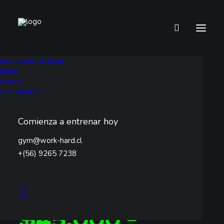
ENCUENTRA TU PLAN
INICIO
PLANES
Inicio
Plan Mensual
Plan Compartido – REÑACA
SUCURSALES
Plan
Comienza a entrenar hoy
Compartido –
gym@work-hard.cl
REÑACA
+(56) 9265 7238
Desde
$
45.000
-