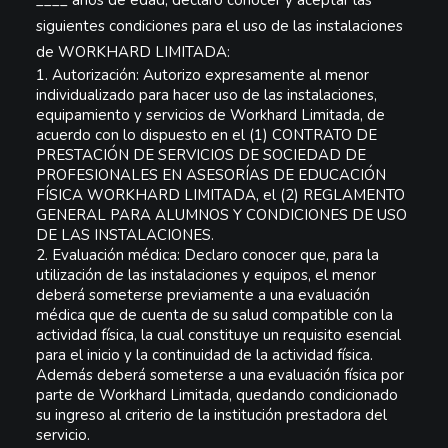
____ años de edad, declaro conocer y aceptar las
siguientes condiciones para el uso de las instalaciones
de
WORKHARD LIMITADA
:
1.
Autorización:
Autorizo expresamente al menor
individualizado para hacer uso de las instalaciones,
equipamiento y servicios de Workhard Limitada, de
acuerdo con lo dispuesto en el
(
1
) CONTRATO DE
PRESTACIÓN DE SERVICIOS DE SOCIEDAD DE
PROFESIONALES EN ASESORÍAS DE EDUCACIÓN
FÍSICA WORKHARD LIMITADA
, el
(2) REGLAMENTO
GENERAL PARA ALUMNOS Y CONDICIONES DE USO
DE LAS INSTALACIONES
.
2.
Evaluación médica:
Declaro conocer que, para la
utilización de las instalaciones y equipos, el menor
deberá someterse previamente a
una
evaluación
médica
que de cuenta de su salud compatible con la
actividad física
, la cual constituye un requisito esencial
para el inicio y la continuidad de la actividad física.
Además deberá someterse a una evaluación física por
parte de Workhard Limitada, quedando condicionado
su ingreso al criterio de la institución prestadora del
servicio.