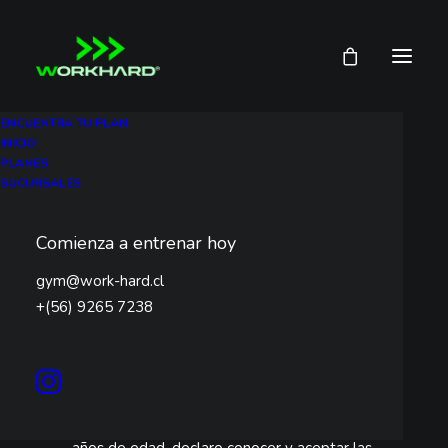
ENCUENTRA TU PLAN
INICIO
PLANES
SUCURSALES
(3)
Consentimiento expreso para menor de edad en
actividades
WORKHARD
LIMITADA
Comienza a entrenar hoy
Yo,
gym@work-hard.cl
____________________________________________,
+(56) 9265 7238
cédula de identidad N° ____________________, en
calidad de padre, madre y/o representante legal del
menor
____________________________________________,
cédula de identidad N° ____________________, de