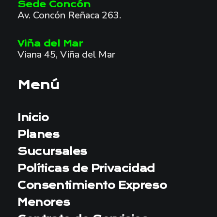
Sede Concón
5
Av. Concón Reñaca 263.
.
0
0
Viña del Mar
0
Viana 45, Viña del Mar
H
A
S
Menú
T
A
$
2
Inicio
0
0
Planes
.
Sucursales
0
0
Políticas de Privacidad
0
Consentimiento Expreso
Menores