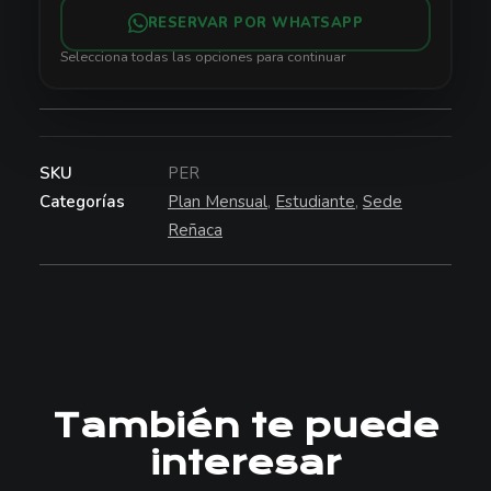
REÑACA
RESERVAR POR WHATSAPP
cantidad
Selecciona todas las opciones para continuar
SKU
PER
Categorías
Plan Mensual
,
Estudiante
,
Sede
Reñaca
También te puede
interesar