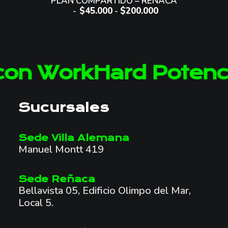
PLAN COMPARTIDO – REÑACA
tiene
$
45.000
-
$
200.000
R
múltiples
A
variantes.
N
Las
G
opciones
O
se
D
pueden
on WorkHard
Potencia
E
elegir
P
en
R
la
E
página
Sucursales
C
de
I
producto
O
Sede Villa Alemana
S
Manuel Montt 419
:
D
E
Sede Reñaca
S
Bellavista 05, Edificio Olimpo del Mar,
D
Local 5.
E
$
4