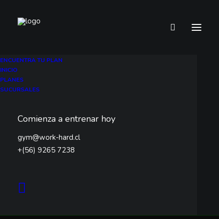
Conoce
ENCUENTRA TU PLAN
INICIO
nuestros
Planes
PLANES
SUCURSALES
Comienza a entrenar hoy
gym@work-hard.cl
+(56) 9265 7238
Abrir filtros