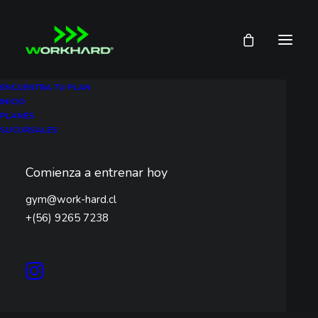
ENCUENTRA TU PLAN
INICIO
PLANES
Evento de
SUCURSALES
Entrenamiento y Fiesta
Comienza a entrenar hoy
Se parte de nuestro evento de entrenamiento junto a
gym@work-hard.cl
Hollywood. ¡Vive con nosotros la experiencia!
+(56) 9265 7238